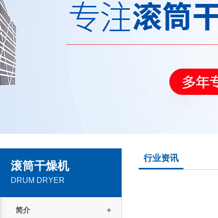
行业资讯
滚筒干燥机
DRUM DRYER
简介