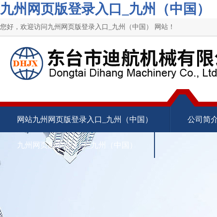
九州网页版登录入口_九州（中国）
您好，欢迎访问九州网页版登录入口_九州（中国） 网站！
网站九州网页版登录入口_九州（中国）
公司简
九州网页版登录入口_九州（中国）