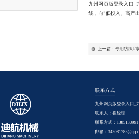
九州网页版登录入口_
线，向"低投入、高产
上一篇：
专用纺织印染
联系方式
九州网页版登录入口_
联系人：崔经理
联系方式：1385130991
邮箱：343081785@qq.