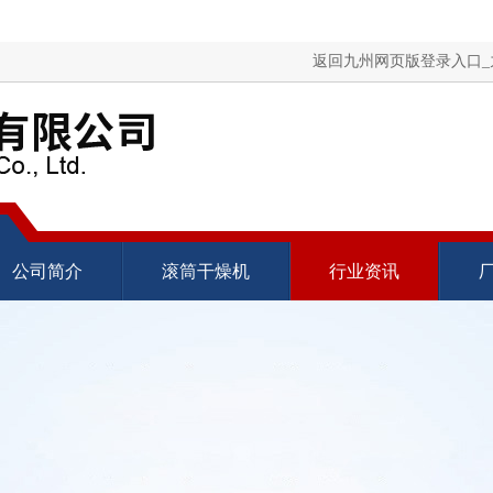
返回九州网页版登录入口_
公司简介
滚筒干燥机
行业资讯