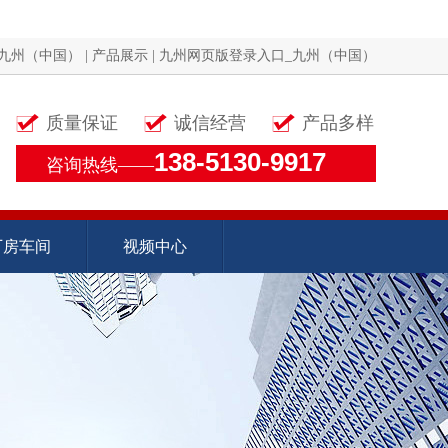
九州（中国）
|
产品展示
|
九州网页版登录入口_九州（中国）
质量保证
诚信经营
产品多样
138-5130-9917
咨询热线——
厂房车间
视频中心