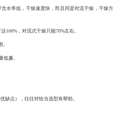
临界含水率低，干燥速度快，而且同是对流干燥，干燥方
可达100%，对流式干燥只能70%左右。
者选用。
尽量低廉。
。
（优缺点），往往对恰当选型有帮助。