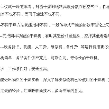
率高---仅就干燥速率看，对流干燥时物料高度分散在热空气中，
含水率也不同，因而干燥速率也不同。
------不同干燥方法耗能指标不同，一般传导式干燥的热效率理论上
-----完成同样功能的干燥机，有时其造价相差悬殊，应择其低
低---设备折旧、耗能、人工费、维修费，备件费...等运行费用要
择结构简单、备品备件供应充足、可靠性高、寿命长的干燥机
要求，工作条件好，安全性高。
最好能做出物料的干燥实验，深入了解类似物料已经使用的干燥机
依赖过去的经验，注重吸收新技术，多听专家的意见。