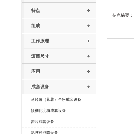
特点
信息摘要：
组成
工作原理
滚筒尺寸
应用
成套设备
马铃薯（紫薯）全粉成套设备
预糊化淀粉成套设备
麦片成套设备
熟胶粉成套设备