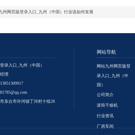
九州网页版登录入口_九州（中国）行业该如何发展
网站导航
登录入口_九州（中国）
网站九州网页版登
经理
录入口_九州（中
851309917
国）
1785@qq.com
公司简介
市东台市许河镇丁河村十组28
滚筒干燥机
行业资讯
厂房车间