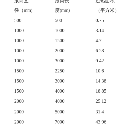
滚筒直
滚筒长
过热面积
径（mm)
度(mm)
（平方米）
500
500
0.75
1000
1000
3.14
1000
1500
4.7
1000
2000
6.28
1000
3000
9.42
1500
2250
10.6
1500
3000
14.38
1500
4000
18.85
2000
4000
25.12
2000
5000
31.4
2000
7000
43.96