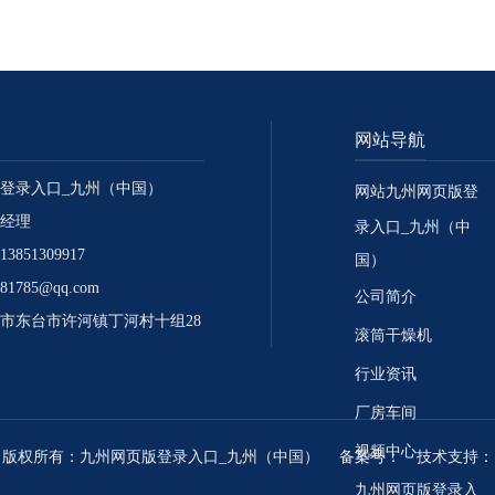
网站导航
登录入口_九州（中国）
网站九州网页版登
经理
录入口_九州（中
851309917
国）
1785@qq.com
公司简介
市东台市许河镇丁河村十组28
滚筒干燥机
行业资讯
厂房车间
视频中心
版权所有：九州网页版登录入口_九州（中国） 备案号： 技术支持：
九州网页版登录入