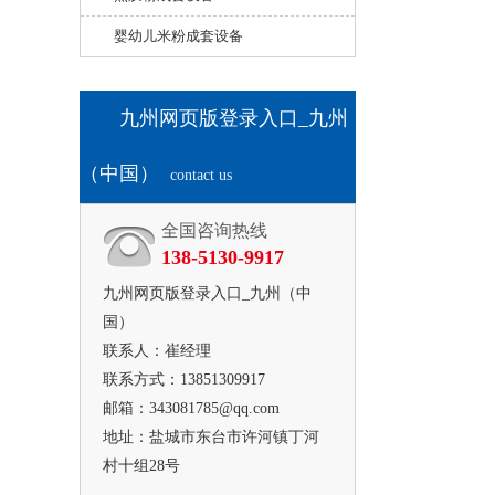
婴幼儿米粉成套设备
九州网页版登录入口_九州
（中国）
contact us
全国咨询热线
138-5130-9917
九州网页版登录入口_九州（中
国）
联系人：崔经理
联系方式：13851309917
邮箱：343081785@qq.com
地址：盐城市东台市许河镇丁河
村十组28号