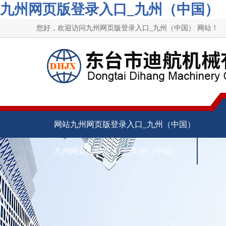
九州网页版登录入口_九州（中国）
您好，欢迎访问九州网页版登录入口_九州（中国） 网站！
网站九州网页版登录入口_九州（中国）
九州网页版登录入口_九州（中国）