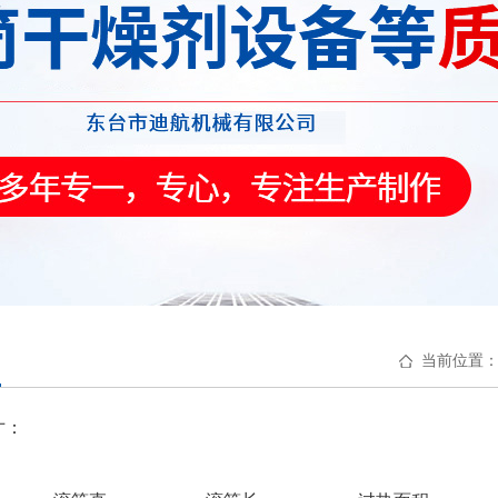
当前位置
寸：