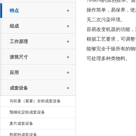
70-80%的加热效率。
操作简单，易保养，使
特点
无二次污染环境。
组成
容易改变机器的功能，
根据工艺要求，可调整
工作原理
能够完全干燥所有的物
滚筒尺寸
可处理多种类物料。
应用
成套设备
马铃薯（紫薯）全粉成套设备
预糊化淀粉成套设备
麦片成套设备
熟胶粉成套设备