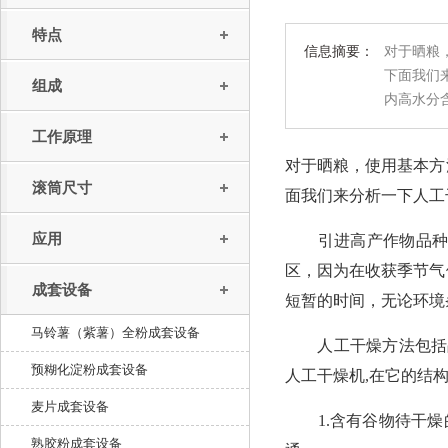
特点
信息摘要：
对于晒粮
下面我们
组成
内高水分
工作原理
对于晒粮，使用基本方
滚筒尺寸
面我们来分析一下人工
应用
引进高产作物品种和
区，因为在收获季节气
成套设备
短暂的时间，无论环境
马铃薯（紫薯）全粉成套设备
人工干燥方法包括晶
预糊化淀粉成套设备
人工干燥机,在它的
麦片成套设备
1.含有谷物待干燥的
熟胶粉成套设备