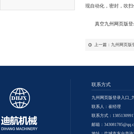
现自动化，密封，吹扫
真空九州网页版登录
上一篇：
九州网页版
原理
联系方式
九州网页版登录入口_
联系人：崔经理
联系方式：1385130991
邮箱：343081785@qq.
地址：盐城市东台市许