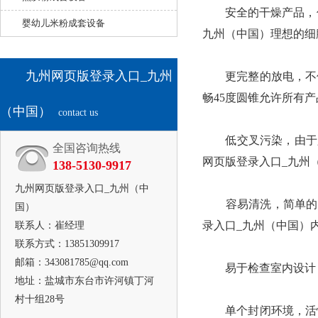
安全的干燥产品，低
婴幼儿米粉成套设备
九州（中国）理想的细
九州网页版登录入口_九州
更完整的放电，不像
畅45度圆锥允许所有
（中国）
contact us
低交叉污染，由于只
全国咨询热线
网页版登录入口_九州
138-5130-9917
九州网页版登录入口_九州（中
容易清洗，简单的内
国）
录入口_九州（中国）
联系人：崔经理
联系方式：13851309917
邮箱：343081785@qq.com
易于检查室内设计，
地址：盐城市东台市许河镇丁河
村十组28号
单个封闭环境，活性