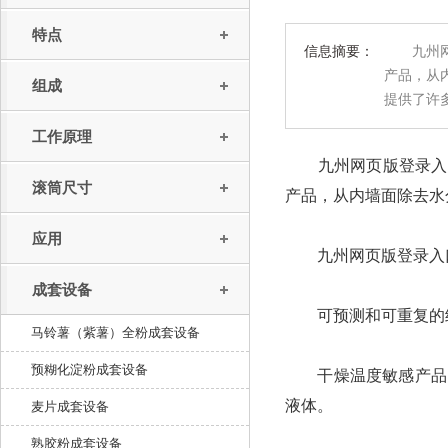
特点
信息摘要：
九州网页
产品，从
组成
提供了许
工作原理
九州网页版登录入口
滚筒尺寸
产品，从内墙面除去水
应用
九州网页版登录入口
成套设备
可预测和可重复的结
马铃薯（紫薯）全粉成套设备
预糊化淀粉成套设备
干燥温度敏感产品，
液体。
麦片成套设备
熟胶粉成套设备